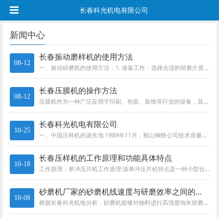
长春科光机电有限公司
新闻中心
长春振动磨样机的使用方法
08-12
一、振动研磨机的使用方法：1. 准备工作：选择合适的研磨介质，根据工件的材料和形状来确定研磨介质的大小和材质。将研磨介质...
长春压膜机的操作方法
08-12
压膜机作为一种广泛应用于印刷、包装、装饰等行业的设备，其操作方法的正确掌握对于提高工作效率和保证产品质量至关重要。以下将...
长春科光机电有限公司
10-25
一、中国压样机的诞生地 1989年11月，鞍山钢铁公司技术质量监督处朱处长来中国科学院长春光学精密机械研究...
长春压样机的工作原理和功能具体特点
10-18
工作原理：单冲压片机工作原理:该单冲压片机特点是一种小型台式电动连续压片的机器,也可以手摇，压出的药片厚度平均，光泽度高...
砂磨机厂家的砂磨机线速度与研磨效率之间的关系以及影响
10-08
根据长春科光机电分析，砂磨机能够对物料进行高强度纳米研磨或低损伤纳米分散。它的搅拌转子和无筛网离心分离器分别单独驱动，使...