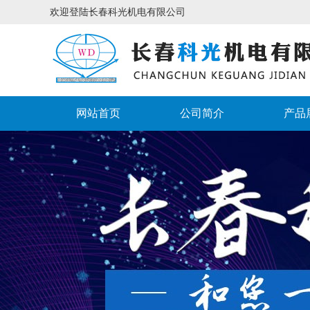
欢迎登陆长春科光机电有限公司
网站首页
公司简介
产品