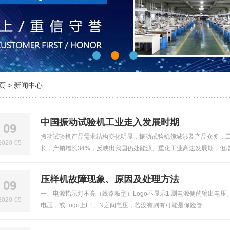
页
>
新闻中心
中国振动试验机工业走入发展时期
09
振动试验机产品需求结构变化明显，振动试验机领域涉及产品众多，
2020-05
长，产销增长34%，反映出我国仍处能源、重化工业高速发展期，但增幅
压样机故障现象、原因及处理方法
09
一、电源指示灯不亮（线路板型）Logo不显示1.测电源侧的输出电压。
2020-05
电压，或Logo上L1、N之间电压，若没有则有可能是保险管...