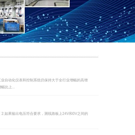
工业自动化仪表和控制系统仍保持大于全行业增幅的高增
比上...
2.如果输出电压符合要求，测线路板上24V和0V之间的