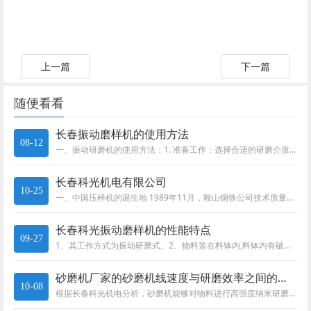
上一篇
下一篇
随便看看
长春振动磨样机的使用方法
08-12
一、振动研磨机的使用方法：1. 准备工作：选择合适的研磨介质，根据工件的材料和形状来确定研磨介质的大小和材质。将研磨介质...
长春科光机电有限公司
10-25
一、中国压样机的诞生地 1989年11月，鞍山钢铁公司技术质量监督处朱处长来中国科学院长春光学精密机械研究...
长春科光振动磨样机的性能特点
09-27
1、其工作方式为振动研磨式。2、物料装在料钵内,料钵内有破碎环和破碎锤,在高速旋转中料钵形成振动和研磨功能,物料被破碎环...
砂磨机厂家的砂磨机线速度与研磨效率之间的关系以及影响
10-08
根据长春科光机电分析，砂磨机能够对物料进行高强度纳米研磨或低损伤纳米分散。它的搅拌转子和无筛网离心分离器分别单独驱动，使...